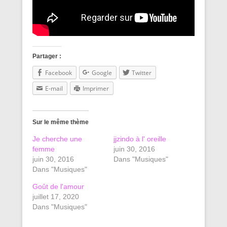
Partager :
Facebook
Google
Twitter
E-mail
Imprimer
Sur le même thème
Je cherche une
jjzindo à l' oreille
femme
juin 30, 2016
juin 30, 2016
Dans "Musiques"
Dans "Musiques"
Goût de l'amour
juillet 17, 2020
Dans "Musiques"