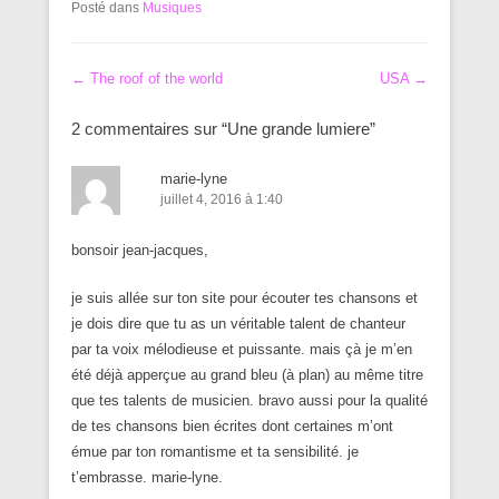
Posté dans
Musiques
Navigation dans les articles
←
The roof of the world
USA
→
2 commentaires sur “
Une grande lumiere
”
marie-lyne
juillet 4, 2016 à 1:40
bonsoir jean-jacques,
je suis allée sur ton site pour écouter tes chansons et
je dois dire que tu as un véritable talent de chanteur
par ta voix mélodieuse et puissante. mais çà je m’en
été déjà apperçue au grand bleu (à plan) au même titre
que tes talents de musicien. bravo aussi pour la qualité
de tes chansons bien écrites dont certaines m’ont
émue par ton romantisme et ta sensibilité. je
t’embrasse. marie-lyne.