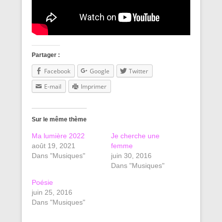
Partager :
Facebook
Google
Twitter
E-mail
Imprimer
Sur le même thème
Ma lumière 2022
Je cherche une
août 19, 2021
femme
Dans "Musiques"
juin 30, 2016
Dans "Musiques"
Poésie
juin 25, 2016
Dans "Musiques"